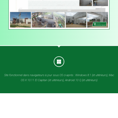
Site fonctionnel dans navigateurs à jour sous OS ci-après : Windows 8.1 (et ultérieurs), Mac
OS X 10.11 El Capitan (et ultérieurs), Android 10 Q (et ultérieurs)